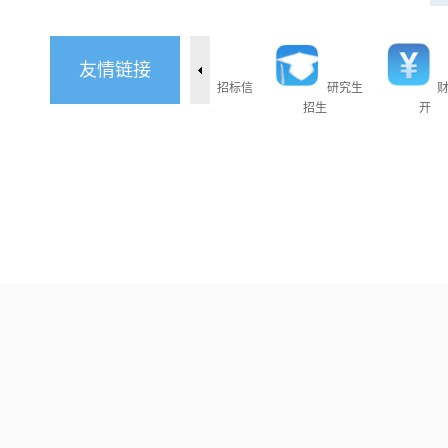
友情链接
本科招
人事信
招标信
研究生
息
息
招生
开